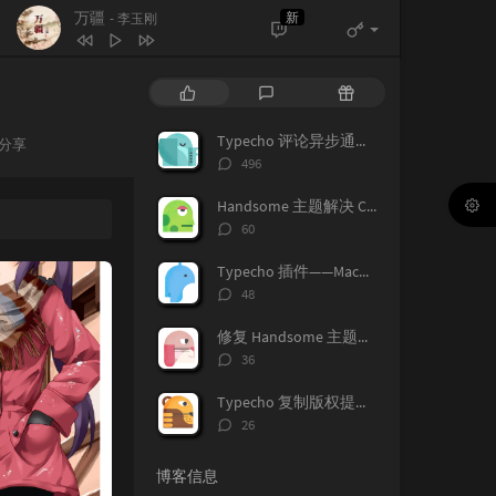
万疆
新
- 李玉刚
热
最
随
门
新
机
文
评
文
Typecho 评论异步通知插件——Notice
分享
章
论
章
评
496
论
数：
Handsome 主题解决 CodePrettify 代码高亮插件与 Vditor 兼容问题
评
60
论
数：
Typecho 插件——MacHighlight 代码语法高亮插件
评
48
论
数：
修复 Handsome 主题评论可见内格式错乱问题
评
36
论
数：
Typecho 复制版权提醒插件
评
26
论
数：
博客信息