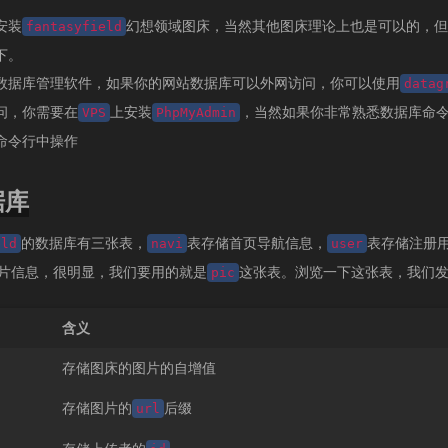
安装
幻想领域图床，当然其他图床理论上也是可以的，但
fantasyfield
下。
数据库管理软件，如果你的网站数据库可以外网访问，你可以使用
datag
问，你需要在
上安装
，当然如果你非常熟悉数据库命
VPS
PhpMyAdmin
命令行中操作
据库
的数据库有三张表，
表存储首页导航信息，
表存储注册
eld
navi
user
片信息，很明显，我们要用的就是
这张表。浏览一下这张表，我们
pic
含义
存储图床的图片的自增值
存储图片的
后缀
url