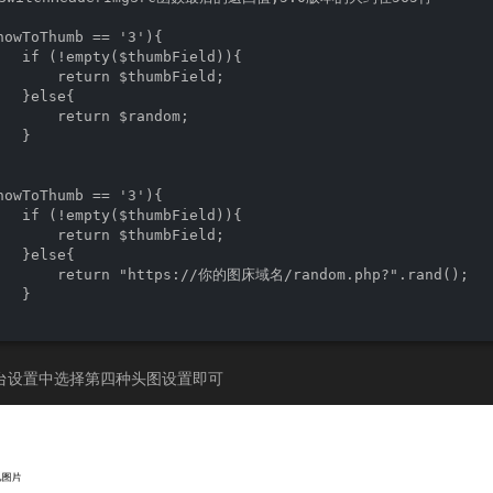
howToThumb == '3'){

   if (!empty($thumbField)){

       return $thumbField;

  }else{

       return $random;

  }

howToThumb == '3'){

   if (!empty($thumbField)){

       return $thumbField;

  }else{

       return "https://你的图床域名/random.php?".rand();

  }

台设置中选择第四种头图设置即可