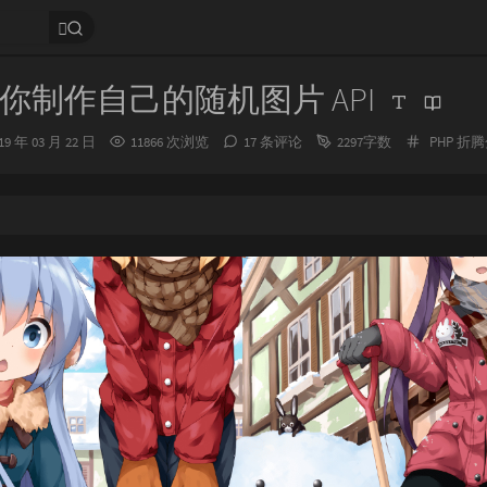
你制作自己的随机图片 API
分
19 年 03 月 22 日
11866 次浏览
17 条评论
2297字数
PHP
折腾
类：
：