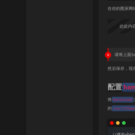
在你的图床网
此处内
请将上面$s
然后保存，现
配置
han
将
Handsome
的
/usr/them
//修改whe