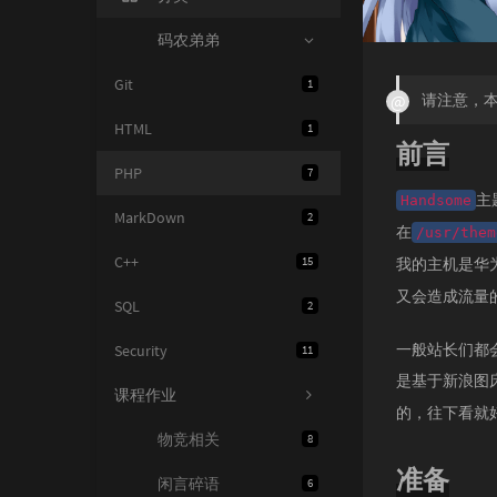
码农弟弟
Git
1
请注意，本
HTML
1
前言
PHP
7
主
Handsome
MarkDown
2
在
/usr/them
C++
15
我的主机是华
又会造成流量
SQL
2
一般站长们都
Security
11
是基于新浪图
课程作业
的，往下看就好了:
物竞相关
8
准备
闲言碎语
6