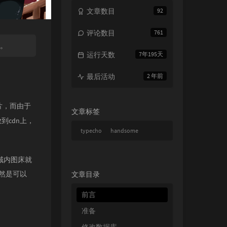
文章数目
92
评论数目
761
时。
运行天数
7年195天
最后活动
2 年前
片，而由于
文章标签
cdn上，
typecho
handsome
域内图床
就
然是可以
文章目录
前言
准备