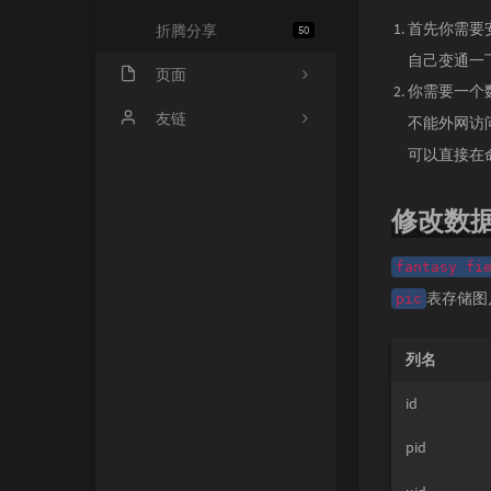
首先你需要
折腾分享
50
自己变通一
页面
你需要一个
归档栏
友链
不能外网访
可以直接在
友链库
Rat's Blog
留言板
友人C
修改数
豆瓣酱
fantasy fi
bug集
表存储图
pic
记事本
列名
id
pid