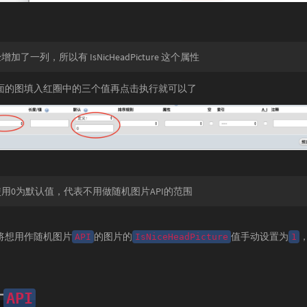
加了一列，所以有 IsNicHeadPicture 这个属性
面的图填入红圈中的三个值再点击执行就可以了
用0为默认值，代表不用做随机图片API的范围
将想用作随机图片
的图片的
值手动设置为
API
IsNiceHeadPicture
1
片
API