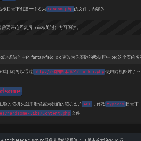
站根目录下创建一个名为
的文件，内容为
random.php
容需要评论回复后（审核通过）方可阅读。
ql这条语句中的 fantasyfield_pic 更改为你实际的数据库中 pic 这个表的
在我们就可以通过
使用随机图片了～
http://你的图床域名/random.php
dsome
主题的随机头图来源设置为我们的随机图片
，修改
目录下
API
typecho
文件
es/handsome/libs/Content.php
nSwitchHeaderImgSrc函数最后的返回值,5.0版本的大约在565行
