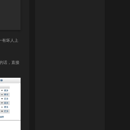
一有坏人上
的话，直接