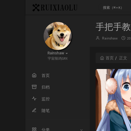
手把手教
博
发
Rainshaw
20
主：
布
时
Rainshaw
间
首页
正文
宇宙辣鸡GRX
首页
归档
监控
随笔
分类