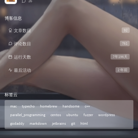
26
论
数：
博客信息
文章数目
92
评论数目
761
运行天数
7年196天
最后活动
2 年前
标签云
mac
typecho
homebrew
handsome
c++
parallel_programming
centos
ubuntu
fuzzer
wordpress
godaddy
markdown
jetbrains
git
html