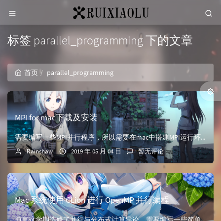
标签 parallel_programming 下的文章
首页
parallel_programming
MPI for mac下载及安装
需要编写一些MPI并行程序，所以需要在mac中搭建MPI运行环境下载下载最新版open-MPI，下载地址 https://www.open-mpi.org/software/ompi/v4.0/...
Rainshaw
2019 年 05 月 04 日
暂无评论
Mac 系统使用 CLion 进行 OpenMP 并行编程
前言这学期选修了并行与分布式计算导论，需要编写一些简单的并行程序，并分析并行算法的优劣，由于Mac上默认的clang不支持OpenMP，便谷歌了一下怎么配置。在搜索的过程中，我发现许多教程都很老...