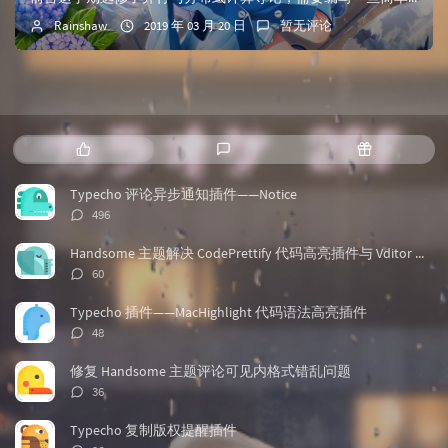
Rainshaw
2019 年 03 月 20 日
暂无评论
热
最
随
门
新
机
文
评
文
Typecho 评论异步通知插件——Notice
章
论
章
评
496
论
数：
Handsome 主题解决 CodePrettify 代码高亮插件与 Vditor 兼容问题
评
60
论
数：
Typecho 插件——MacHighlight 代码语法高亮插件
评
48
论
数：
修复 Handsome 主题评论可见内格式错乱问题
评
36
论
数：
Typecho 复制版权提醒插件
评