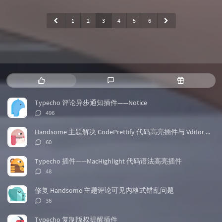
1
2
3
4
5
6
热
最
随
门
新
机
文
评
文
Typecho 评论异步通知插件——Notice
章
论
章
评
496
论
数：
Handsome 主题解决 CodePrettify 代码高亮插件与 Vditor 兼容问题
评
60
论
数：
Typecho 插件——MacHighlight 代码语法高亮插件
评
48
论
数：
修复 Handsome 主题评论可见内格式错乱问题
评
36
论
数：
Typecho 复制版权提醒插件