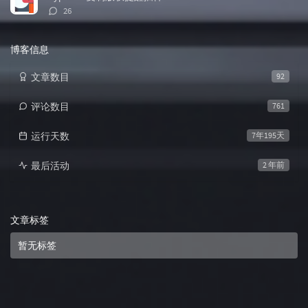
评
26
论
数：
博客信息
文章数目
92
评论数目
761
运行天数
7年195天
最后活动
2 年前
文章标签
暂无标签