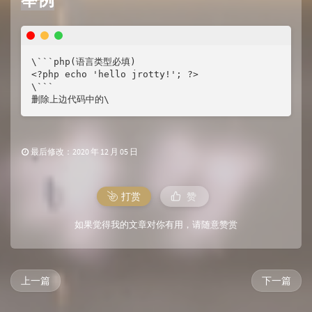
\```php(语言类型必填)

<?php echo 'hello jrotty!'; ?>

\```

删除上边代码中的\
最后修改：2020 年 12 月 05 日
打赏
赞
如果觉得我的文章对你有用，请随意赞赏
上一篇
下一篇