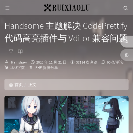
Handsome 主题解决 CodePrettify
代码高亮插件与 Vditor 兼容问题
博
发
Rainshaw
2020 年 11 月 21 日
38114 次浏览
60 条评论
主：
分
布
1345字数
PHP
折腾分享
类：
时
间：
首页
正文