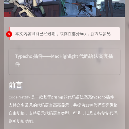
本文内容可能已经过期，或存在部分bug，新方法参见
Typecho 插件——MacHighlight 代码语法高亮插
件
前言
CodePrettify
是一款基于prismjs的代码语法高亮typecho插件，
支持众多常见的代码语言高亮显示，共提供11种代码高亮风格
自由切换，支持显示代码语言类型、行号，以及支持复制代码
到剪切板功能。