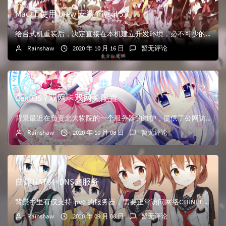
Mac 上使用 brew 安装 mysql 5.7
给台式机重装后，决定直接在本机建立开发环境，必不可少的就是 mysql 数据库。安装 brew安装过程参见安装完毕后，可以换源加快访问速度查询 mysql在终端输入命令$ brew search...
Rainshaw
2020 年 10 月 16 日
暂无评论
CentOS 7 双网卡双网关配置
背景最近在负责北大物院的一个服务器的维护，提供了公网访问，但由于CERNET高额的流量费（¥0.5/MB），某天不知道哪个系统部件突然跑了1G流量，直接就欠费了。于是我给服务器又加上了一个网卡，...
Rainshaw
2020 年 10 月 08 日
暂无评论
自建NAT64+DNS64服务
背景手里有仅支持 ipv6 的服务器，需要正常访问网络CERNET 用户迫于高额的流量费，寻求免流准备工作开始之前首先你要找你的 ISP 的客服申请一个至少是/96的 ipv6 address ...
Rainshaw
2020 年 09 月 08 日
暂无评论