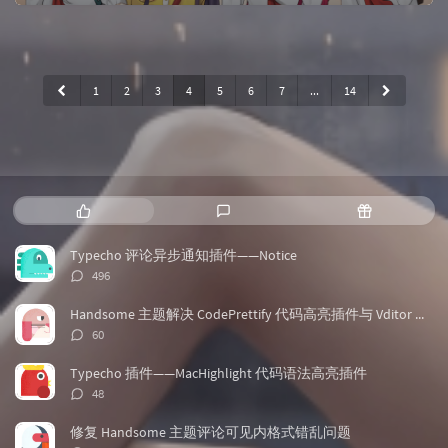
1
2
3
4
5
6
7
...
14
热
最
随
门
新
机
文
评
文
Typecho 评论异步通知插件——Notice
章
论
章
评
496
论
数：
Handsome 主题解决 CodePrettify 代码高亮插件与 Vditor 兼容问题
评
60
论
数：
Typecho 插件——MacHighlight 代码语法高亮插件
评
48
论
数：
修复 Handsome 主题评论可见内格式错乱问题