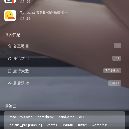
评
36
论
数：
Typecho 复制版权提醒插件
评
26
论
数：
博客信息
文章数目
92
评论数目
761
运行天数
7年195天
最后活动
2 年前
标签云
mac
typecho
homebrew
handsome
c++
parallel_programming
centos
ubuntu
fuzzer
wordpress