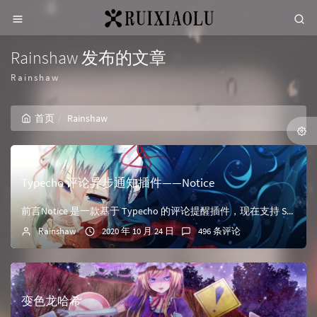
Rainshaw 发布的文章
Rainshaw
首页
Rainshaw
Typecho 评论异步通知插件——Notice
前言Notice 是一款基于 Typecho 的评论提醒插件，现在支持 SMTP 发信通知和博主微信通知（基于Server酱)、博主QQ通知（基于 Qmsg 酱）。Notice v1.0.0下载...
Rainshaw
2020 年 10 月 24 日
496 条评论
变色龙哈希