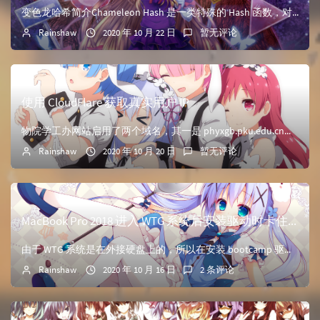
变色龙哈希简介Chameleon Hash 是一类特殊的 Hash 函数，对于绝大多数使用者，其同样满足哈希函数的 collision-resistant。然而，如果某个人知道 Chameleo...
Rainshaw
2020 年 10 月 22 日
暂无评论
使用 CloudFlare 获取真实用户 IP
物院学工办网站启用了两个域名，其一是 phyxgb.pku.edu.cn，解析到了服务器的v4地址；另一个域名为 *.pkuphy.cn，这个域名使用了 CloudFlare 的 CDN 服务，...
Rainshaw
2020 年 10 月 20 日
暂无评论
MacBook Pro 2018 进入 WTG 系统后安装驱动时卡住“Apple USB 虚拟主机控制器”
由于 WTG 系统是在外接硬盘上的，所以在安装 bootcamp 驱动时，会卡在“Apple USB 虚拟主机控制器”。解决方法开机后，先不安装 bootcamp 工具将bootcamp文件夹拷...
Rainshaw
2020 年 10 月 16 日
2 条评论