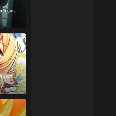
解决方法注意，本人使用的是handsome主题自带的pjax功能，其后台较完善，可以直接设置pjax完成回调事件非handsome主题用户可以看后文改文件配置法参照自己情况进行修改打开后台外观设...
在购买了阿里云（国内）的产品后，经常会接到阿里云客户经理打来的电话，询问有关购买需求、购买体验、购买反馈之类的问题，而且在接电话前我也不确定是客户调研还是通知服务到期。。。就很烦之后购买了阿里云...