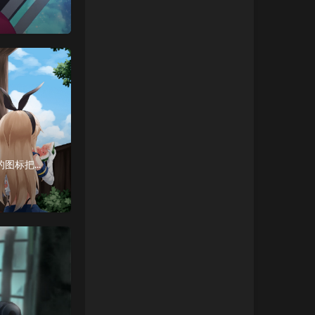
问题描述博主最近装了一台黑苹果，过程比较顺利，进入到桌面后打开启动台，这巨大的图标把我惊呆了（4K27寸）博主估算了下，等把软件都装好后，估计启动台得四五页。。。解决办法其实可以通过调整Laun...