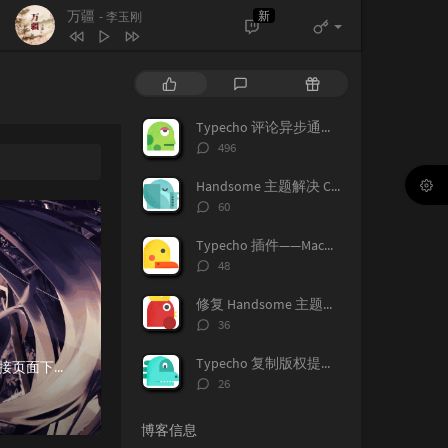
万疆
新
- 李玉刚
热
最
随
门
新
机
文
评
文
Typecho 评论异步通知插件——Notice
章
论
章
评
496
论
数：
Handsome 主题解决 CodePrettify 代码高亮插件与 Vditor 兼容问题
评
60
论
数：
Typecho 插件——MacHighlight 代码语法高亮插件
评
48
论
数：
修复 Handsome 主题评论可见内格式错乱问题
评
36
论
数：
Typecho 复制版权提醒插件
最近给备用机小米8刷机，真是应了那句话MIUI首先就是国内版的MIUI，最新版可以在链接页面下载。国际版MIUI，又称 Global版，这是官网，整体上Global版本是落后于国内稳定版本的欧版...
评
26
论
数：
博客信息