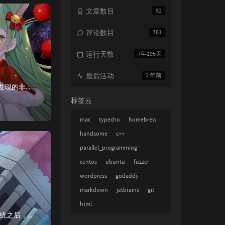
文章数目
92
评论数目
761
运行天数
7年196天
最后活动
2 年前
python环境的管理一直是让人颇为头疼的，各种方案层出不穷，这里博主介绍一个最近发现的非常好用的管理方案——pyenv+pipenvHomebrew关于homebrew的介绍和优化，参见博文 ...
标签云
mac
typecho
homebrew
handsome
c++
parallel_programming
centos
ubuntu
fuzzer
wordpress
godaddy
markdown
jetbrains
git
html
博主的小米8备用机之前由于摔坏过屏，自己动手换的非原装屏，最近升级MIUI11最新系统之后，出现冻屏的情况。没办法，只能开始刷机。刷机方式手机关机，然后同时按住音量-键和开机键，等待震动一下，松...