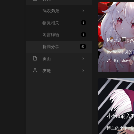
码农弟弟
物竞相关
8
闲言碎语
6
Mac使用pye
折腾分享
50
页面
Rainshaw
归档栏
友链
友链库
Rat's Blog
留言板
友人C
豆瓣酱
小米8刷入TWR
bug集
记事本