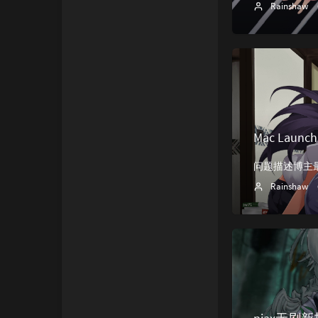
Rainshaw
Mac Lau
Rainshaw