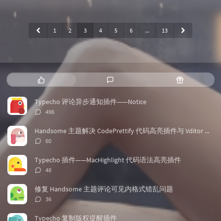
1
2
3
4
5
6
...
13
热
最
随
门
新
机
文
评
文
Typecho 评论异步通知插件——Notice
章
论
章
评
496
论
数：
Handsome 主题解决 CodePrettify 代码高亮插件与 Vditor 兼容问题
评
60
论
数：
Typecho 插件——MacHighlight 代码语法高亮插件
评
48
论
数：
修复 Handsome 主题评论可见内格式错乱问题
评
36
论
数：
Typecho 复制版权提醒插件