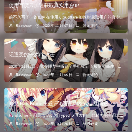
使用百度云加速获取真实用户 IP
前不久写了一篇如何在使用 Cloudflare 加速时获取用户的真实 IP由于本博客域名已经备案，于是我使用的是 Cloudflare 国内合作商——百度云加速，为网站提供加速服务，整体使用感觉...
Rainshaw
2020 年 11 月 07 日
暂无评论
记遭受的一次CC攻击
2020年11月2日，我在睡梦中听到了手机收到了短信和邮件，但我没有太在意，中午十二点睡醒的时候，拿起手机一看，发现是又拍云发的警告，提示我账户已欠费200+软妹币，并告诉我不缴清的话，3天后就...
Rainshaw
2020 年 11 月 05 日
暂无评论
修复 Handsome 主题评论可见内格式错乱问题
Handsome 主题是 友人C 为 Typecho 开发的一款精美的主题。本博客现在使用的就是该主题。Handsome 主题提供了评论可见的功能，如下图：但是经过博主的实际测试，隐藏区域内不能...
Rainshaw
2020 年 10 月 26 日
36 条评论