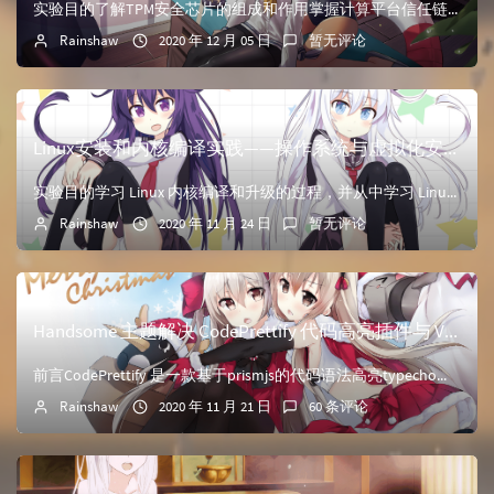
实验目的了解TPM安全芯片的组成和作用掌握计算平台信任链扩展的原理及作用掌握IMA的工作原理及作用实验内容扩展Linux系统增加IMA功能，使信任链由OS层扩展到用户应用层。运行三类程序，观察I...
Rainshaw
2020 年 12 月 05 日
暂无评论
Linux安装和内核编译实践——操作系统与虚拟化安全实验一
实验目的学习 Linux 内核编译和升级的过程，并从中学习 Linux 内核的组成，掌握排错能力。实验内容安装 Parallels Desktop 并初始化 Linux 虚拟机下载新版本 Lin...
Rainshaw
2020 年 11 月 24 日
暂无评论
Handsome 主题解决 CodePrettify 代码高亮插件与 Vditor 兼容问题
前言CodePrettify 是一款基于prismjs的代码语法高亮typecho插件，支持众多常见的代码语言高亮显示，共提供11种代码高亮风格自由切换，支持显示代码语言类型、行号，以及支持复制...
Rainshaw
2020 年 11 月 21 日
60 条评论