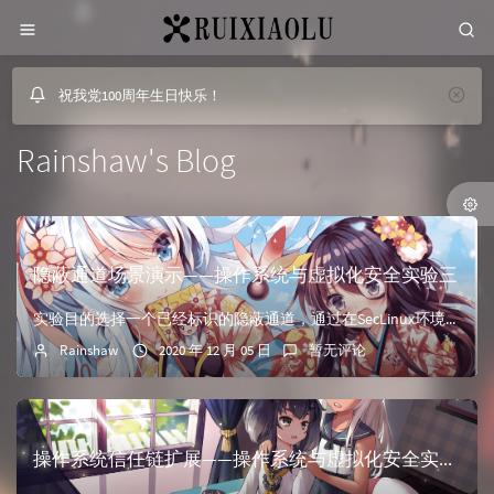
祝我党100周年生日快乐！
Rainshaw's Blog
隐蔽通道场景演示——操作系统与虚拟化安全实验三
实验目的选择一个已经标识的隐蔽通道，通过在SecLinux环境中进行实际编程（Ｃ语言），完成发送程序、接收程序的编写，并进行收发场景的实际效果演示。实验内容构建测试环境，选择同步机制发送和接收程...
Rainshaw
2020 年 12 月 05 日
暂无评论
操作系统信任链扩展——操作系统与虚拟化安全实验二