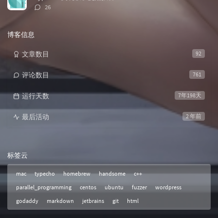
评
26
论
数：
博客信息
文章数目
92
评论数目
761
运行天数
7年198天
最后活动
2 年前
标签云
mac
typecho
homebrew
handsome
c++
parallel_programming
centos
ubuntu
fuzzer
wordpress
godaddy
markdown
jetbrains
git
html