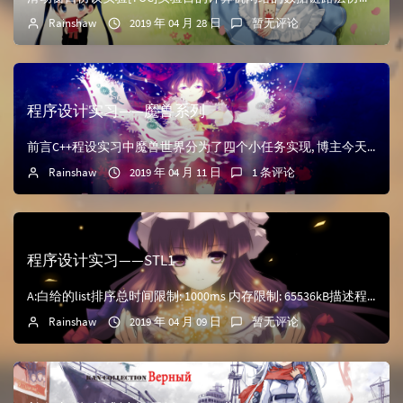
Rainshaw
2019 年 04 月 28 日
暂无评论
程序设计实习——魔兽系列
前言C++程设实习中魔兽世界分为了四个小任务实现, 博主今天终于码完了魔兽四, 从魔兽一开始增补代码, 最终的代码量竟然有1600行, 也懒得优化了, 这里记录一下各个版本.魔兽世界之一：备战总...
Rainshaw
2019 年 04 月 11 日
1 条评论
程序设计实习——STL1
A:白给的list排序总时间限制: 1000ms 内存限制: 65536kB描述程序填空，产生指定输出#include <cstdio> #include <iostream&...
Rainshaw
2019 年 04 月 09 日
暂无评论