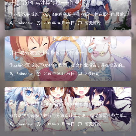
并行与分布式计算导论——作业(二)
作业要求完成以下OpenMP程序,提交作业报告,并在报告的最后附源码,格式为PDF.The Number of Inversion PairsBucket Sort报告的内容可以包括：1.并行的...
Rainshaw
2019 年 04 月 09 日
暂无评论
并行与分布式计算导论——作业一
作业要求完成以下OpenMP程序，提交作业报告，并在报告的最后附源码，格式为PDF。Find Prime矩阵乘法Calculate π报告的内容可以包括：1.并行的核心代码或核心思想；2.与参考...
Rainshaw
2019 年 03 月 24 日
2 条评论
Mac 系统使用 CLion 进行 OpenMP 并行编程
前言这学期选修了并行与分布式计算导论，需要编写一些简单的并行程序，并分析并行算法的优劣，由于Mac上默认的clang不支持OpenMP，便谷歌了一下怎么配置。在搜索的过程中，我发现许多教程都很老...
Rainshaw
2019 年 03 月 20 日
暂无评论