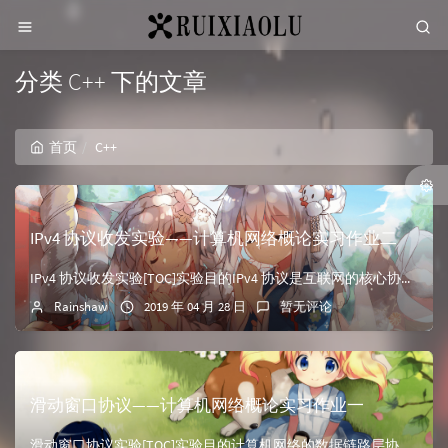
分类 C++ 下的文章
首页
C++
IPv4 协议收发实验——计算机网络概论实习作业二
IPv4 协议收发实验[TOC]实验目的IPv4 协议是互联网的核心协议，它保证了网络节点(包括网络设备和主机)在网络层能够按照标准协议互相通信。IPv4 地址唯一标识了网络节点。在我们日常使用...
Rainshaw
2019 年 04 月 28 日
暂无评论
滑动窗口协议——计算机网络概论实习作业一
滑动窗口协议实验[TOC]实验目的计算机网络的数据链路层协议保证通信双方在有差错的通信线路上进行无差错的数据传输，是计算机网络各层协议中通信控制功能最典型的一种协议。本实验实现一个数据链路层协议...