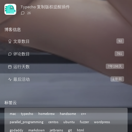
数：
Typecho 复制版权提醒插件
评
26
论
数：
博客信息
文章数目
92
评论数目
761
运行天数
7年198天
最后活动
2 年前
标签云
mac
typecho
homebrew
handsome
c++
parallel_programming
centos
ubuntu
fuzzer
wordpress
godaddy
markdown
jetbrains
git
html