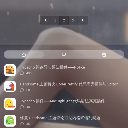
1
2
3
热
最
随
门
新
机
文
评
文
Typecho 评论异步通知插件——Notice
章
论
章
评
496
论
数：
Handsome 主题解决 CodePrettify 代码高亮插件与 Vditor 兼容问题
评
60
论
数：
Typecho 插件——MacHighlight 代码语法高亮插件
评
48
论
数：
修复 Handsome 主题评论可见内格式错乱问题
评
36
论