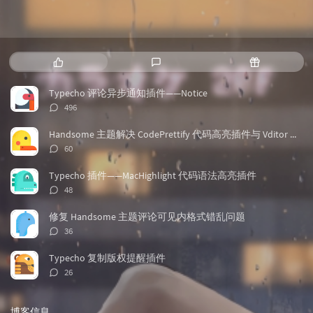
热
最
随
门
新
机
文
评
文
Typecho 评论异步通知插件——Notice
章
论
章
评
496
论
数：
Handsome 主题解决 CodePrettify 代码高亮插件与 Vditor 兼容问题
评
60
论
数：
Typecho 插件——MacHighlight 代码语法高亮插件
评
48
论
数：
修复 Handsome 主题评论可见内格式错乱问题
评
36
论
数：
Typecho 复制版权提醒插件
评
26
论
数：
博客信息