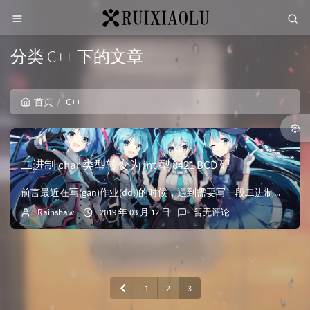
分类 C++ 下的文章
首页
C++
二进制 char 类型转变为 int 型 8421 BCD 码
前言最近在写(gan)作业(ddl)的时候，遇到需要写一段二进制数字转变为 8421 型 BCD 码，这里记录一下 c 语言实现的源码。8421 BCD码是最基本和最常用的 BCD 码，它和四位...
Rainshaw
2019 年 03 月 12 日
暂无评论
1
2
3