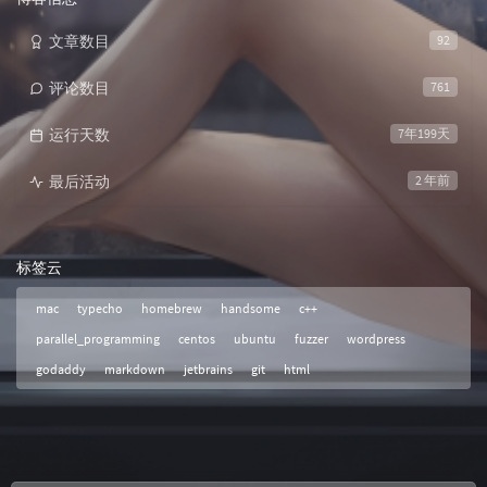
文章数目
92
评论数目
761
运行天数
7年199天
最后活动
2 年前
标签云
mac
typecho
homebrew
handsome
c++
parallel_programming
centos
ubuntu
fuzzer
wordpress
godaddy
markdown
jetbrains
git
html